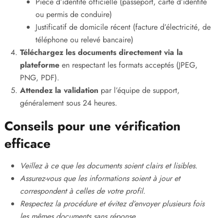
Pièce d’identité officielle (passeport, carte d’identité
ou permis de conduire)
Justificatif de domicile récent (facture d’électricité, de
téléphone ou relevé bancaire)
Téléchargez les documents directement via la
plateforme
en respectant les formats acceptés (JPEG,
PNG, PDF).
Attendez la validation
par l’équipe de support,
généralement sous 24 heures.
Conseils pour une vérification
efficace
Veillez à ce que les documents soient clairs et lisibles
.
Assurez-vous que les informations soient à jour et
correspondent à celles de votre profil
.
Respectez la procédure et évitez d’envoyer plusieurs fois
les mêmes documents sans réponse.