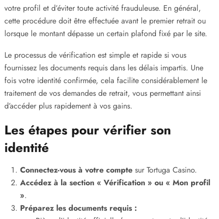
votre profil et d’éviter toute activité frauduleuse. En général,
cette procédure doit être effectuée avant le premier retrait ou
lorsque le montant dépasse un certain plafond fixé par le site.
Le processus de vérification est simple et rapide si vous
fournissez les documents requis dans les délais impartis. Une
fois votre identité confirmée, cela facilite considérablement le
traitement de vos demandes de retrait, vous permettant ainsi
d’accéder plus rapidement à vos gains.
Les étapes pour vérifier son
identité
Connectez-vous à votre compte
sur Tortuga Casino.
Accédez à la section « Vérification » ou « Mon profil
»
.
Préparez les documents requis :