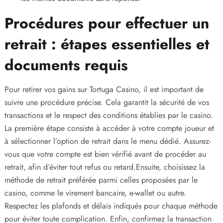
Procédures pour effectuer un
retrait : étapes essentielles et
documents requis
Pour retirer vos gains sur Tortuga Casino, il est important de
suivre une procédure précise. Cela garantit la sécurité de vos
transactions et le respect des conditions établies par le casino.
La première étape consiste à accéder à votre compte joueur et
à sélectionner l’option de retrait dans le menu dédié. Assurez-
vous que votre compte est bien vérifié avant de procéder au
retrait, afin d’éviter tout refus ou retard.Ensuite, choisissez la
méthode de retrait préférée parmi celles proposées par le
casino, comme le virement bancaire, e-wallet ou autre.
Respectez les plafonds et délais indiqués pour chaque méthode
pour éviter toute complication. Enfin, confirmez la transaction