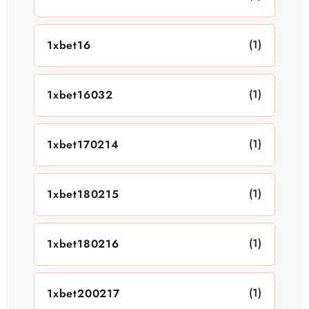
(1)
1xbet16
(1)
1xbet16032
(1)
1xbet170214
(1)
1xbet180215
(1)
1xbet180216
(1)
1xbet200217