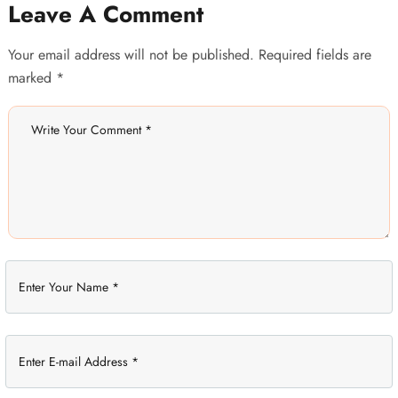
Leave A Comment
Your email address will not be published. Required fields are
marked *