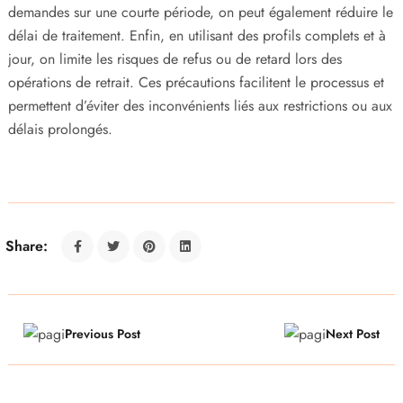
demandes sur une courte période, on peut également réduire le
délai de traitement. Enfin, en utilisant des profils complets et à
jour, on limite les risques de refus ou de retard lors des
opérations de retrait. Ces précautions facilitent le processus et
permettent d’éviter des inconvénients liés aux restrictions ou aux
délais prolongés.
Share:
Previous Post
Next Post