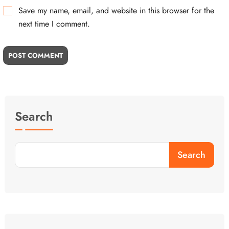
Save my name, email, and website in this browser for the
next time I comment.
POST COMMENT
Search
Search