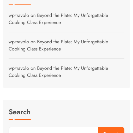
wp-travolo
on
Beyond the Plate: My Unforgettable
Cooking Class Experience
wp-travolo
on
Beyond the Plate: My Unforgettable
Cooking Class Experience
wp-travolo
on
Beyond the Plate: My Unforgettable
Cooking Class Experience
Search