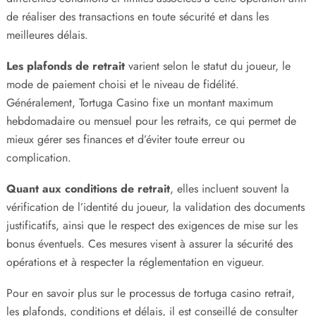
de réaliser des transactions en toute sécurité et dans les
meilleures délais.
Les plafonds de retrait
varient selon le statut du joueur, le
mode de paiement choisi et le niveau de fidélité.
Généralement, Tortuga Casino fixe un montant maximum
hebdomadaire ou mensuel pour les retraits, ce qui permet de
mieux gérer ses finances et d’éviter toute erreur ou
complication.
Quant aux conditions de retrait
, elles incluent souvent la
vérification de l’identité du joueur, la validation des documents
justificatifs, ainsi que le respect des exigences de mise sur les
bonus éventuels. Ces mesures visent à assurer la sécurité des
opérations et à respecter la réglementation en vigueur.
Pour en savoir plus sur le processus de
tortuga casino retrait
,
les plafonds, conditions et délais, il est conseillé de consulter