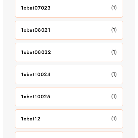
(1)
1xbet07023
(1)
1xbet08021
(1)
1xbet08022
(1)
1xbet10024
(1)
1xbet10025
(1)
1xbet12