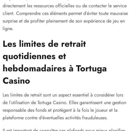
directement les ressources officielles ou de contacter le service
client. Comprendre ces éléments permet d’éviter toute mauvaise
surprise et de profiter pleinement de son expérience de jeu en
ligne.
Les limites de retrait
quotidiennes et
hebdomadaires à Tortuga
Casino
Les limites de retrait sont un aspect essentiel à considérer lors
de l’utilisation de Tortuga Casino. Elles garantissent une gestion
responsable des fonds et protègent à la fois le joueur et la
plateforme contre d’éventuelles activités frauduleuses.
Il est important de connaître ces plafonds pour mieux planifier