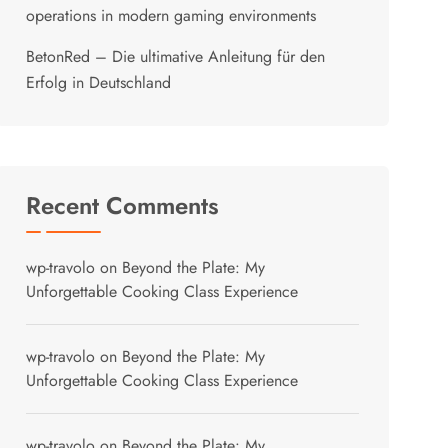
operations in modern gaming environments
BetonRed – Die ultimative Anleitung für den
Erfolg in Deutschland
Recent Comments
wp-travolo
on
Beyond the Plate: My
Unforgettable Cooking Class Experience
wp-travolo
on
Beyond the Plate: My
Unforgettable Cooking Class Experience
wp-travolo
on
Beyond the Plate: My