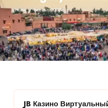
Home
betcasino10024
JB Казино Виртуальный