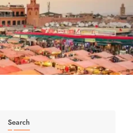
Search