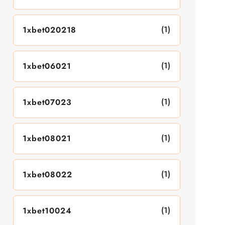
(1)
1xbet020218
(1)
1xbet06021
(1)
1xbet07023
(1)
1xbet08021
(1)
1xbet08022
(1)
1xbet10024