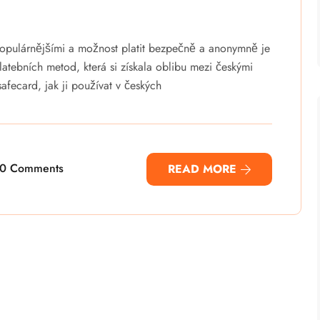
 populárnějšími a možnost platit bezpečně a anonymně je
latebních metod, která si získala oblibu mezi českými
fecard, jak ji používat v českých
0 Comments
READ MORE