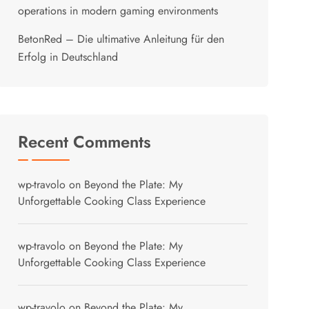
operations in modern gaming environments
BetonRed – Die ultimative Anleitung für den
Erfolg in Deutschland
Recent Comments
wp-travolo
on
Beyond the Plate: My
Unforgettable Cooking Class Experience
wp-travolo
on
Beyond the Plate: My
Unforgettable Cooking Class Experience
wp-travolo
on
Beyond the Plate: My