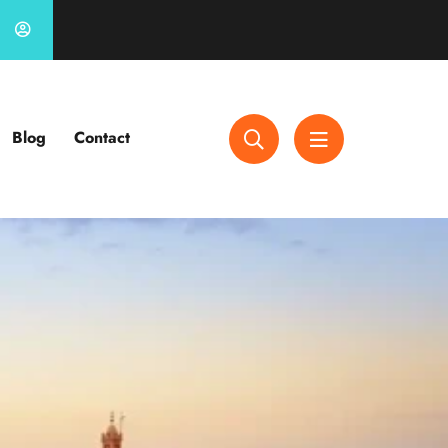
Blog
Contact