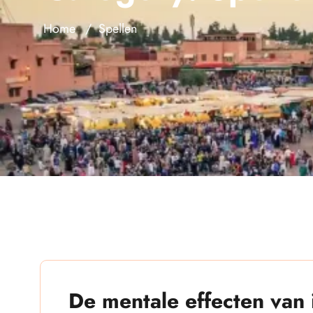
Home
Spellen
De mentale effecten van 