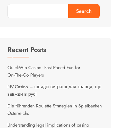
Search
Recent Posts
QuickWin Casino: Fast‑Paced Fun for
On‑The‑Go Players
NV Casino – швидкі виграші для гравця, що
завжди в русі
Die führenden Roulette Strategien in Spielbanken
Österreichs
Understanding legal implications of casino