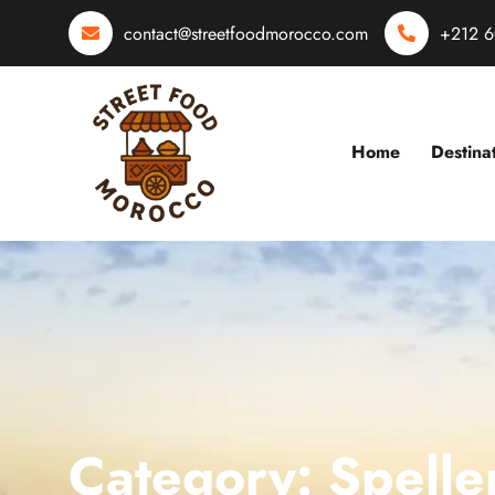
contact@streetfoodmorocco.com
+212 6
Home
Destina
Category:
Spelle