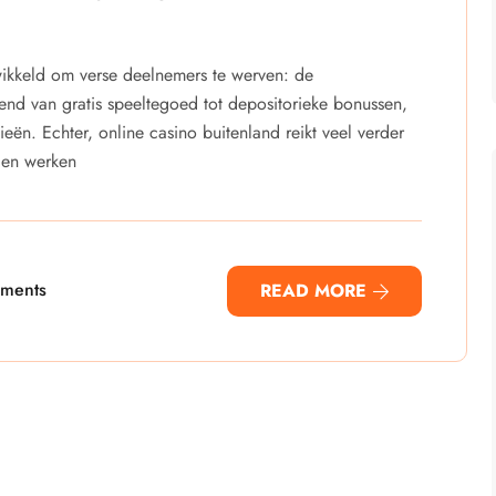
wikkeld om verse deelnemers te werven: de
end van gratis speeltegoed tot depositorieke bonussen,
ieën. Echter, online casino buitenland reikt veel verder
ngen werken
ments
READ MORE