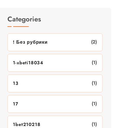
Categories
(2)
! Без рубрики
(1)
1-xbeti18034
(1)
13
(1)
17
(1)
1bet210218