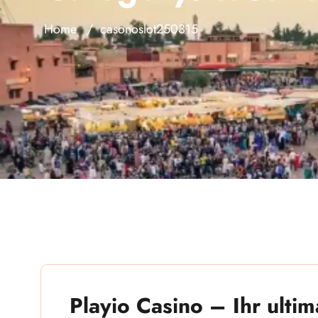
Home
casonoslot250315
Playio Casino – Ihr ultim