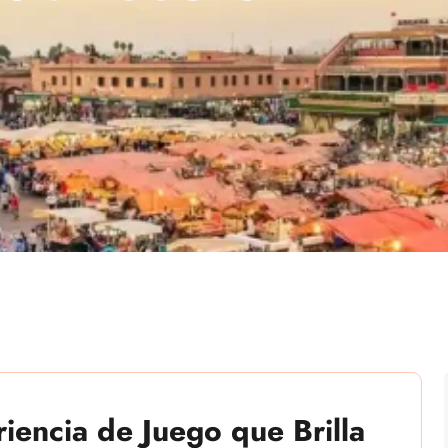
iencia de Juego que Brilla