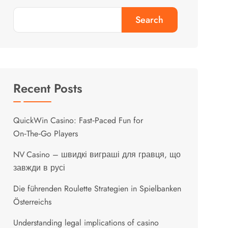
Search
Recent Posts
QuickWin Casino: Fast‑Paced Fun for
On‑The‑Go Players
NV Casino – швидкі виграші для гравця, що
завжди в русі
Die führenden Roulette Strategien in Spielbanken
Österreichs
Understanding legal implications of casino