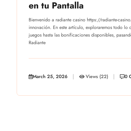
en tu Pantalla
Bienvenido a radiante casino https://radiante-casin
innovación. En este artículo, exploraremos todo lo 
juegos hasta las bonificaciones disponibles, pasand
Radiante
March 25, 2026
Views (22)
0 