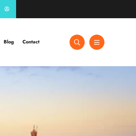
Blog
Contact