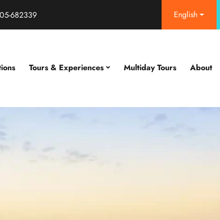
English
05-682339
tions
Tours & Experiences
Multiday Tours
About