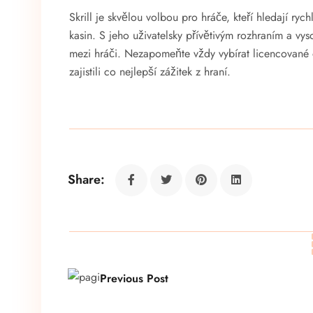
Skrill je skvělou volbou pro hráče, kteří hledají ry
kasin. S jeho uživatelsky přívětivým rozhraním a vy
mezi hráči. Nezapomeňte vždy vybírat licencované o
zajistili co nejlepší zážitek z hraní.
Share:
Previous Post