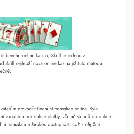
líbeného online kasina, Skrill je jednou z
d skrill
nejlepší nová online kasina
již tuto metodu
pečně.
ivatelům provádět finanční transakce online. Byla
ní variantou pro online platby, včetně vkladů do online
hlé transakce a širokou dostupnost, což z něj činí