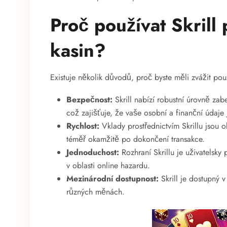
Proč používat Skrill
kasin?
Existuje několik důvodů, proč byste měli zvážit použ
Bezpečnost:
Skrill nabízí robustní úrovně zab
což zajišťuje, že vaše osobní a finanční údaje
Rychlost:
Vklady prostřednictvím Skrillu jsou 
téměř okamžitě po dokončení transakce.
Jednoduchost:
Rozhraní Skrillu je uživatelsky
v oblasti online hazardu.
Mezinárodní dostupnost:
Skrill je dostupný
různých měnách.