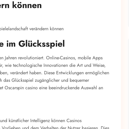
ern können
pielelandschaft verändern können
e im Glücksspiel
en Jahren revolutioniert. Online-Casinos, mobile Apps
für, wie technologische Innovationen die Art und Weise,
leben, verändert haben. Diese Entwicklungen ermöglichen
rch das Glücksspiel zugänglicher und bequemer
tet
Oscarspin casino
eine beeindruckende Auswahl an
 und künstlicher Intelligenz können Casinos
en Vorlieben und dem Verhalten der Nutzer basieren. Dies