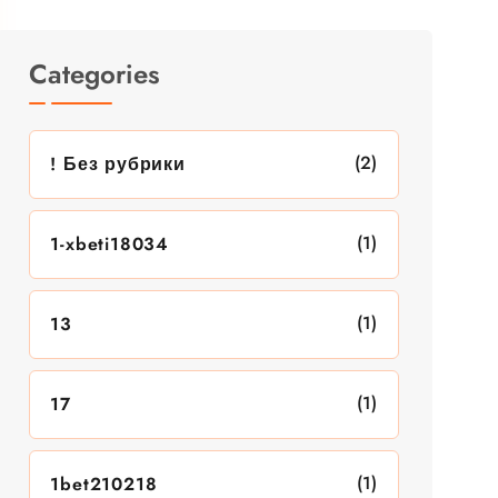
Categories
(2)
! Без рубрики
(1)
1-xbeti18034
(1)
13
(1)
17
(1)
1bet210218