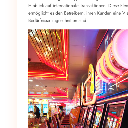
Hinblick auf internationale Transaktionen. Diese Flexi
ermöglicht es den Betreibern, ihren Kunden eine Vi
Bedürfnisse zugeschnitten sind.