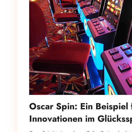
Oscar Spin: Ein Beispiel
Innovationen im Glückss