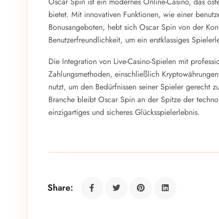
Oscar Spin ist ein modernes Online-Casino, das öst
bietet. Mit innovativen Funktionen, wie einer benut
Bonusangeboten, hebt sich Oscar Spin von der Konku
Benutzerfreundlichkeit, um ein erstklassiges Spielerl
Die Integration von Live-Casino-Spielen mit professi
Zahlungsmethoden, einschließlich Kryptowährungen,
nutzt, um den Bedürfnissen seiner Spieler gerecht z
Branche bleibt Oscar Spin an der Spitze der techno
einzigartiges und sicheres Glücksspielerlebnis.
Share: