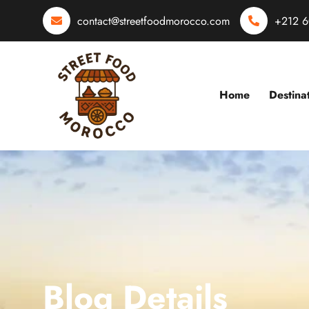
contact@streetfoodmorocco.com
+212 6
Home
Destina
Blog Details