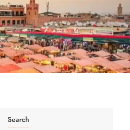
Search