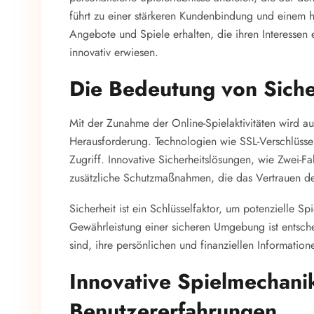
führt zu einer stärkeren Kundenbindung und einem 
Angebote und Spiele erhalten, die ihren Interessen 
innovativ erwiesen.
Die Bedeutung von Sich
Mit der Zunahme der Online-Spielaktivitäten wird auc
Herausforderung. Technologien wie SSL-Verschlüsse
Zugriff. Innovative Sicherheitslösungen, wie Zwei-Fa
zusätzliche Schutzmaßnahmen, die das Vertrauen der
Sicherheit ist ein Schlüsselfaktor, um potenzielle S
Gewährleistung einer sicheren Umgebung ist entsche
sind, ihre persönlichen und finanziellen Informatione
Innovative Spielmechani
Benutzererfahrungen