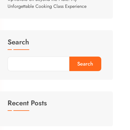
Unforgettable Cooking Class Experience
Search
Search
Recent Posts