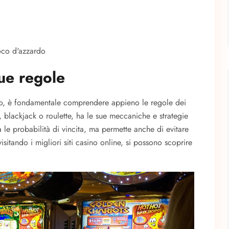
ioco d'azzardo
sue regole
do, è fondamentale comprendere appieno le regole dei
e, blackjack o roulette, ha le sue meccaniche e strategie
le probabilità di vincita, ma permette anche di evitare
visitando i
migliori siti casino online
, si possono scoprire