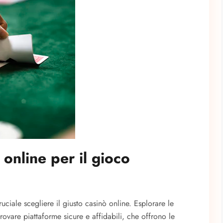
 online per il gioco
uciale scegliere il giusto casinò online. Esplorare le
rovare piattaforme sicure e affidabili, che offrono le