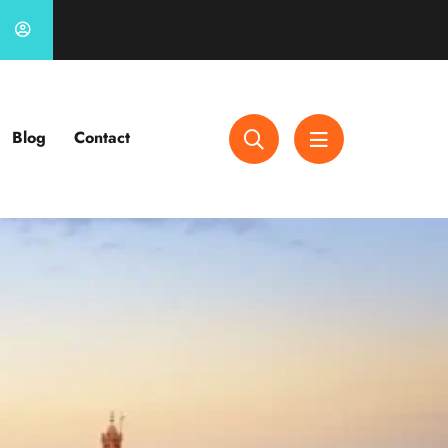
Blog
Contact