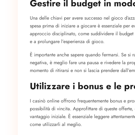
Gestire il budget in mod
Una delle chiavi per avere successo nel gioco d’azza
spesa prima di iniziare a giocare è essenziale per e
approccio disciplinato, come suddividere il budget i
e a prolungare l’esperienza di gioco.
È importante anche sapere quando fermarsi. Se si rag
negativa, è meglio fare una pausa e rivedere la pro
momento di ritirarsi e non si lascia prendere dall’
Utilizzare i bonus e le p
I casinò online offrono frequentemente bonus e pr
possibilità di vincita. Approfittare di queste offert
vantaggio iniziale. È essenziale leggere attentamente
come utilizzarli al meglio.