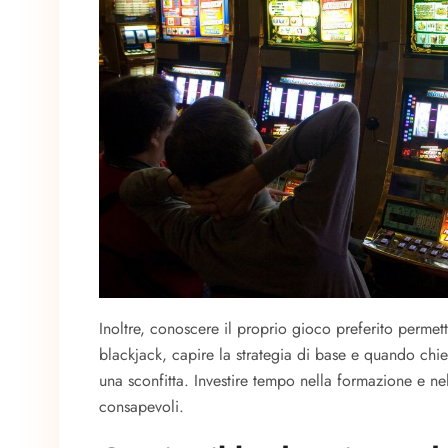
Inoltre, conoscere il proprio gioco preferito permett
blackjack, capire la strategia di base e quando chied
una sconfitta. Investire tempo nella formazione e nel
consapevoli.