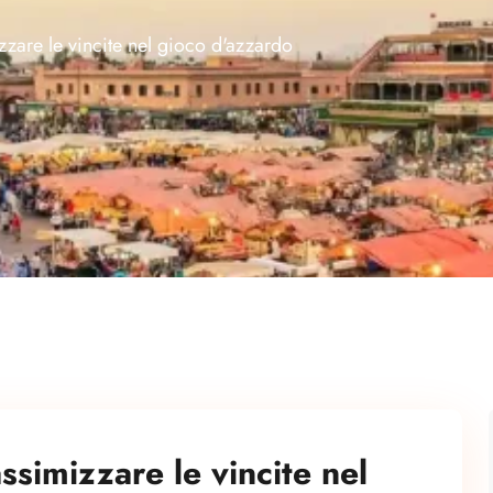
zzare le vincite nel gioco d'azzardo
ssimizzare le vincite nel