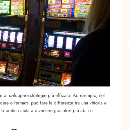
e di sviluppare strategie più efficaci. Ad esempio, nel
ere o fermarsi può fare la differenza tra una vittoria e
la pratica aiuta a diventare giocatori più abili e