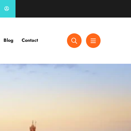
Blog
Contact