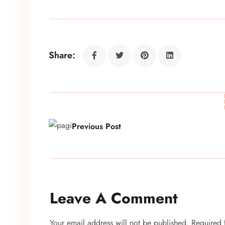
Share:
Previous Post
Leave A Comment
Your email address will not be published. Required 