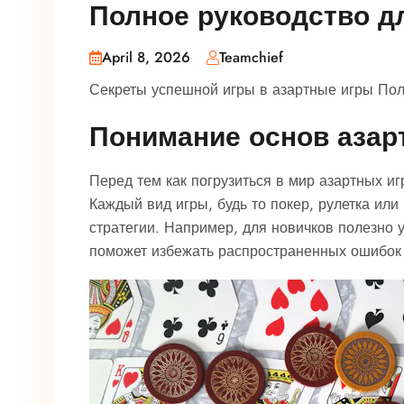
Полное руководство д
April 8, 2026
Teamchief
Секреты успешной игры в азартные игры Пол
Понимание основ азар
Перед тем как погрузиться в мир азартных и
Каждый вид игры, будь то покер, рулетка или
стратегии. Например, для новичков полезно 
поможет избежать распространенных ошибок 