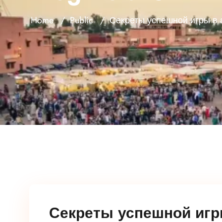
Home
Public
Секреты успешной игры в 
Секреты успешной игр