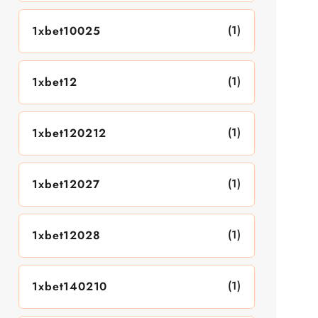
(1)
1xbet10025
(1)
1xbet12
(1)
1xbet120212
(1)
1xbet12027
(1)
1xbet12028
(1)
1xbet140210