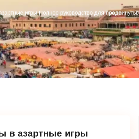
азартные игры Полное руководство для продвинутых
ы в азартные игры