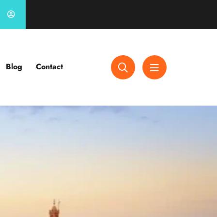
Blog
Contact