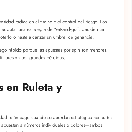
ensidad radica en el timing y el control del riesgo. Los
 adoptar una estrategia de “set‑and‑go”: deciden un
otarlo o hasta alcanzar un umbral de ganancia.
juego rápido porque las apuestas por spin son menores;
tir presión por grandes pérdidas.
s en Ruleta y
cidad relámpago cuando se abordan estratégicamente. En
es apuestan a números individuales o colores—ambos