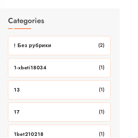
Categories
(2)
! Без рубрики
(1)
1-xbeti18034
(1)
13
(1)
17
(1)
1bet210218