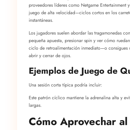
proveedores líderes como Netgame Entertainment y 
juego de alta velocidad—ciclos cortos en los carre
instantáneas.
Los jugadores suelen abordar las tragamonedas con
pequeña apuesta, presionar spin y ver cómo ruedan
ciclo de retroalimentación inmediato—o consigues 
abrir y cerrar de ojos.
Ejemplos de Juego de Q
Una sesión corta típica podría incluir:
Este patrón cíclico mantiene la adrenalina alta y e
largas.
Cómo Aprovechar al