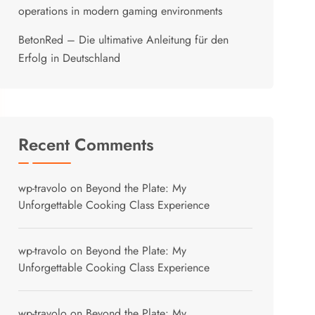
operations in modern gaming environments
BetonRed – Die ultimative Anleitung für den
Erfolg in Deutschland
Recent Comments
wp-travolo
on
Beyond the Plate: My
Unforgettable Cooking Class Experience
wp-travolo
on
Beyond the Plate: My
Unforgettable Cooking Class Experience
wp-travolo
on
Beyond the Plate: My