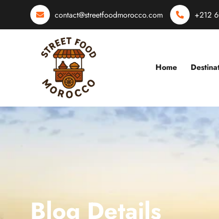
contact@streetfoodmorocco.com
+212 6
Home
Destina
Blog Details