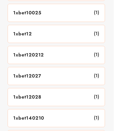
(1)
1xbet10025
(1)
1xbet12
(1)
1xbet120212
(1)
1xbet12027
(1)
1xbet12028
(1)
1xbet140210