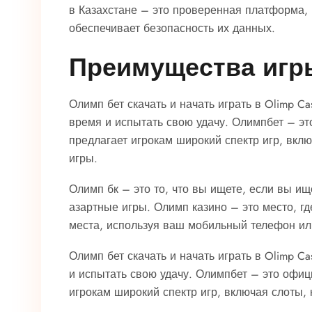
в Казахстане – это проверенная платформа, 
обеспечивает безопасность их данных.
Преимущества игры
Олимп бет скачать и начать играть в Olimp C
время и испытать свою удачу. Олимпбет – эт
предлагает игрокам широкий спектр игр, вкл
игры.
Олимп бк – это то, что вы ищете, если вы и
азартные игры. Олимп казино – это место, г
места, используя ваш мобильный телефон ил
Олимп бет скачать и начать играть в Olimp C
и испытать свою удачу. Олимпбет – это офиц
игрокам широкий спектр игр, включая слоты, 