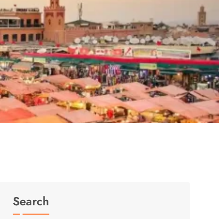
Search