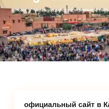
Home
Uncategorized
официальный сайт в
официальный сайт в К