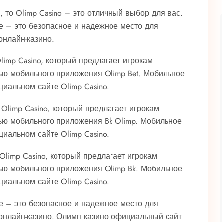
, то Olimp Casino – это отличный выбор для вас.
е – это безопасное и надежное место для
онлайн-казино.
imp Casino, который предлагает игрокам
ью мобильного приложения Olimp Bet. Мобильное
иальном сайте Olimp Casino.
Olimp Casino, который предлагает игрокам
щью мобильного приложения Bk Olimp. Мобильное
иальном сайте Olimp Casino.
Olimp Casino, который предлагает игрокам
щью мобильного приложения Olimp Bk. Мобильное
иальном сайте Olimp Casino.
е – это безопасное и надежное место для
 онлайн-казино. Олимп казино официальный сайт