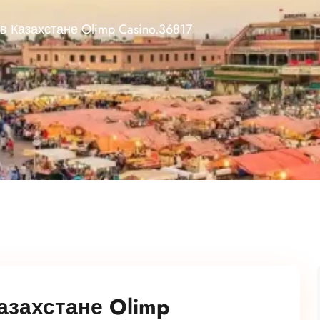
 Казахстане Olimp Casino.36817
азахстане Olimp