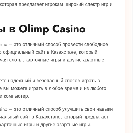
которая предлагает игрокам широкий спектр игр и
 в Olimp Casino
asino – это отличный способ провести свободное
о официальный сайт в Казахстане, который
ючая слоты, карточные игры и другие азартные
щете надежный и безопасный способ играть в
де вы можете играть в любое время и из любого
и компьютер.
asino – это отличный способ улучшить свои навыки
иальный сайт в Казахстане, который предлагает
карточные игры и другие азартные игры.