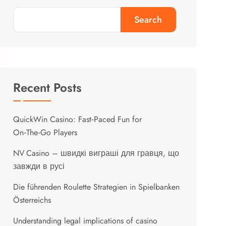
Search
Recent Posts
QuickWin Casino: Fast‑Paced Fun for
On‑The‑Go Players
NV Casino – швидкі виграші для гравця, що
завжди в русі
Die führenden Roulette Strategien in Spielbanken
Österreichs
Understanding legal implications of casino