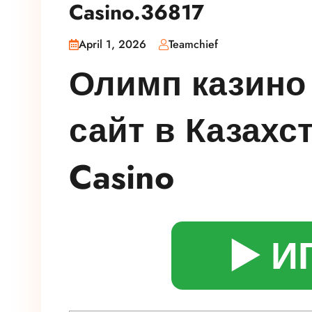
Casino.36817
April 1, 2026
Teamchief
Олимп казин
сайт в Казахс
Casino
▶️ 