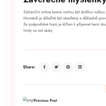
Zahraniční online kasina mohou být skvělou volbou pr
Nicméně je důležité být obezřetný a důkladně prově
že zodpovědné hraní je klíčem k příjemné herní zkuš
limity na své sázky.
Share:
Previous Post