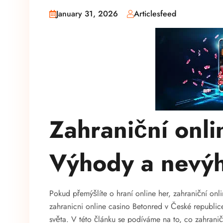
January 31, 2026
Articlesfeed
Zahraniční onli
Výhody a nevý
Pokud přemýšlíte o hraní online her, zahraniční onl
zahranicni online casino
Betonred v České republic
světa. V této článku se podíváme na to, co zahraniční