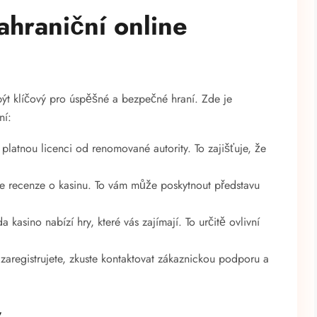
ahraniční online
ýt klíčový pro úspěšné a bezpečné hraní. Zde je
ní:
 platnou licenci od renomované autority. To zajišťuje, že
ěte recenze o kasinu. To vám může poskytnout představu
a kasino nabízí hry, které vás zajímají. To určitě ovlivní
aregistrujete, zkuste kontaktovat zákaznickou podporu a
y