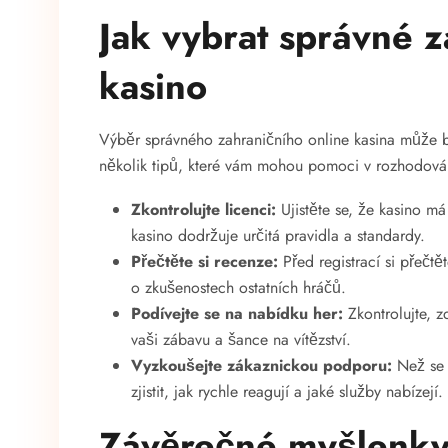
Jak vybrat správné z
kasino
Výběr správného zahraničního online kasina může b
několik tipů, které vám mohou pomoci v rozhodová
Zkontrolujte licenci:
Ujistěte se, že kasino má
kasino dodržuje určitá pravidla a standardy.
Přečtěte si recenze:
Před registrací si přečt
o zkušenostech ostatních hráčů.
Podívejte se na nabídku her:
Zkontrolujte, zd
vaši zábavu a šance na vítězství.
Vyzkoušejte zákaznickou podporu:
Než se z
zjistit, jak rychle reagují a jaké služby nabízejí.
Závěrečné myšlenk