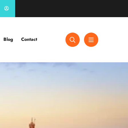
Blog
Contact