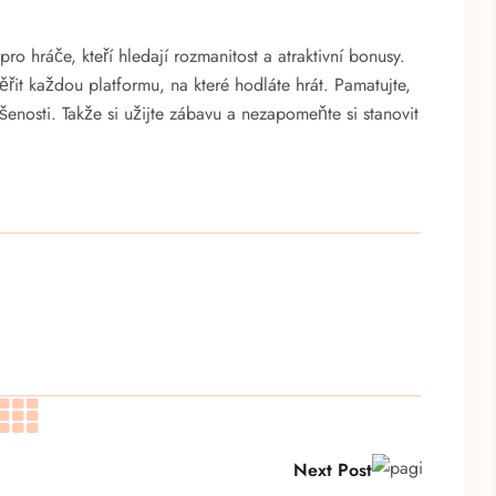
o hráče, kteří hledají rozmanitost a atraktivní bonusy.
řit každou platformu, na které hodláte hrát. Pamatujte,
enosti. Takže si užijte zábavu a nezapomeňte si stanovit
Next Post