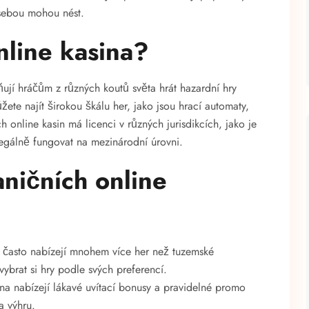
 sebou mohou nést.
nline kasina?
ňují hráčům z různých koutů světa hrát hazardní hry
ete najít širokou škálu her, jako jsou hrací automaty,
h online kasin má licenci v různých jurisdikcích, jako je
egálně fungovat na mezinárodní úrovni.
ničních online
a často nabízejí mnohem více her než tuzemské
ybrat si hry podle svých preferencí.
na nabízejí lákavé uvítací bonusy a pravidelné promo
a výhru.