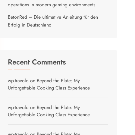
operations in modern gaming environments
BetonRed – Die ultimative Anleitung für den
Erfolg in Deutschland
Recent Comments
wp-travolo
on
Beyond the Plate: My
Unforgettable Cooking Class Experience
wp-travolo
on
Beyond the Plate: My
Unforgettable Cooking Class Experience
wp-travolo
on
Beyond the Plate: My