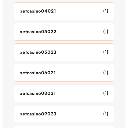
(1)
betcasino04021
(1)
betcasino05022
(1)
betcasino05023
(1)
betcasino06021
(1)
betcasino08021
(1)
betcasino09023