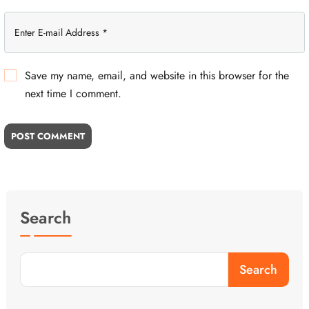
Save my name, email, and website in this browser for the
next time I comment.
POST COMMENT
Search
Search