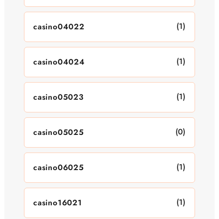
(1)
casino04022
(1)
casino04024
(1)
casino05023
(0)
casino05025
(1)
casino06025
(1)
casino16021