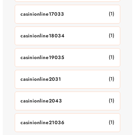
(1)
casinionline17033
(1)
casinionline18034
(1)
casinionline19035
(1)
casinionline2031
(1)
casinionline2043
(1)
casinionline21036