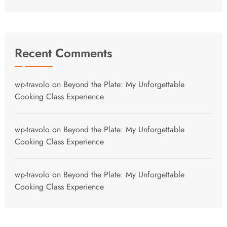
Recent Comments
wp-travolo
on
Beyond the Plate: My Unforgettable
Cooking Class Experience
wp-travolo
on
Beyond the Plate: My Unforgettable
Cooking Class Experience
wp-travolo
on
Beyond the Plate: My Unforgettable
Cooking Class Experience