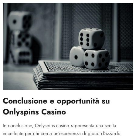
Conclusione e opportunità su
Onlyspins Casino
In conclusione, Onlyspins casino rappresenta una scelta
eccellente per chi cerca un’esperienza di gioco d’azzardo