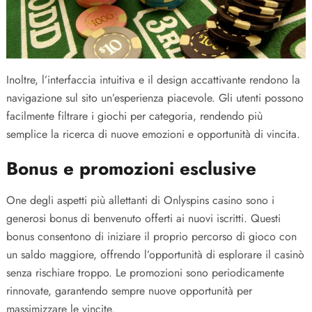
Inoltre, l’interfaccia intuitiva e il design accattivante rendono la
navigazione sul sito un’esperienza piacevole. Gli utenti possono
facilmente filtrare i giochi per categoria, rendendo più
semplice la ricerca di nuove emozioni e opportunità di vincita.
Bonus e promozioni esclusive
One degli aspetti più allettanti di Onlyspins casino sono i
generosi bonus di benvenuto offerti ai nuovi iscritti. Questi
bonus consentono di iniziare il proprio percorso di gioco con
un saldo maggiore, offrendo l’opportunità di esplorare il casinò
senza rischiare troppo. Le promozioni sono periodicamente
rinnovate, garantendo sempre nuove opportunità per
massimizzare le vincite.