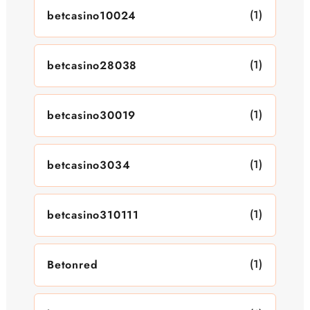
(1)
betcasino10024
(1)
betcasino28038
(1)
betcasino30019
(1)
betcasino3034
(1)
betcasino310111
(1)
Betonred