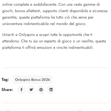
online completa e soddisfacente. Con una vasta gamma di
giochi, bonus allettanti, supporto clienti disponibile e sicurezza
garantita, questa piattaforma ha tutto ciò che serve per
un’avventura indimenticabile nel mondo del gioco.
Unisciti a Onlyspins e scopri tutte le opportunità che ti
attendono. Che tu sia un esperto di gioco o un neofita, questa
piattaforma ti offrirà emozioni e vincite indimenticabili.
Tag:
Onlyspins Bonus 2026
Share: