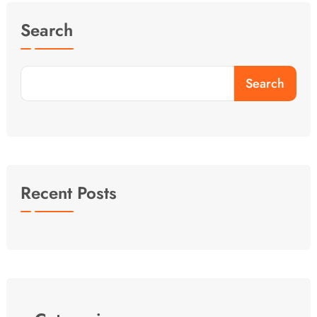
Search
Search
Recent Posts