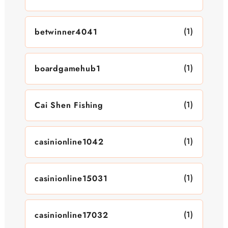
(1)
betwinner4041
(1)
boardgamehub1
(1)
Cai Shen Fishing
(1)
casinionline1042
(1)
casinionline15031
(1)
casinionline17032