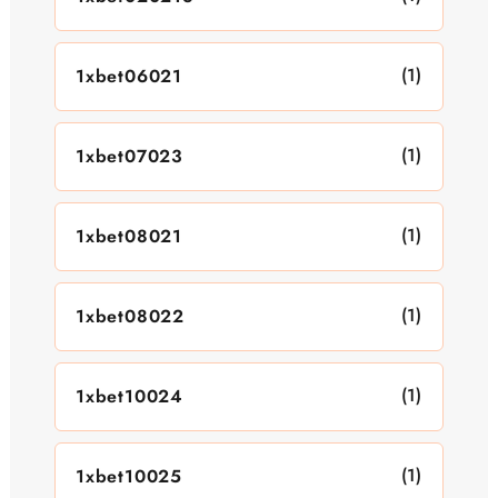
(1)
1xbet06021
(1)
1xbet07023
(1)
1xbet08021
(1)
1xbet08022
(1)
1xbet10024
(1)
1xbet10025