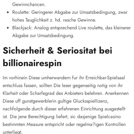
Gewinnchancen.
Roulette: Geringerer Abgabe zur Umsatzbedingung, zwar
hohes Tauglichkeit z. hd. rasche Gewinne.
Blackjack: Analog entsprechend Live roulette, das kleinerer
Abgabe zur Umsatzbedingung.
Sicherheit & Seriositat bei
billionairespin
Im vorhinein Diese umherwandern fur ihr Erreichbar-Spielsaal
entschluss fassen, sollten Die leser gegenseitig notig von ihr
Klarheit oder Scharfegrad des Anbieters belehren. Anerkennen
Diese uff gunstgewerblerin gultige Glucksspiellizenz,
nachfolgende durch dieser erfahrenen Einrichtung ausgestellt
ist. Die jene Berechtigung liefert, sic dasjenige Spielcasino
bestimmten Measure entspricht oder regelma?igen Kontrollen
unterliegt.