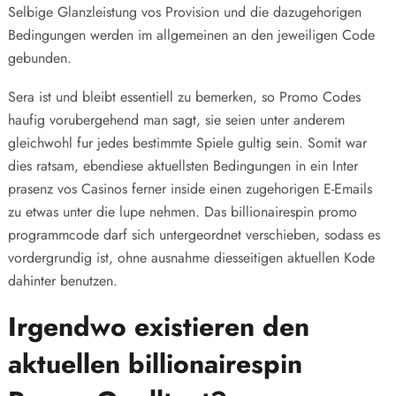
Selbige Glanzleistung vos Provision und die dazugehorigen
Bedingungen werden im allgemeinen an den jeweiligen Code
gebunden.
Sera ist und bleibt essentiell zu bemerken, so Promo Codes
haufig vorubergehend man sagt, sie seien unter anderem
gleichwohl fur jedes bestimmte Spiele gultig sein. Somit war
dies ratsam, ebendiese aktuellsten Bedingungen in ein Inter
prasenz vos Casinos ferner inside einen zugehorigen E-Emails
zu etwas unter die lupe nehmen. Das billionairespin promo
programmcode darf sich untergeordnet verschieben, sodass es
vordergrundig ist, ohne ausnahme diesseitigen aktuellen Kode
dahinter benutzen.
Irgendwo existieren den
aktuellen billionairespin