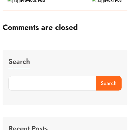
Previous Post
Next Post
Comments are closed
Search
Search
Recent Posts