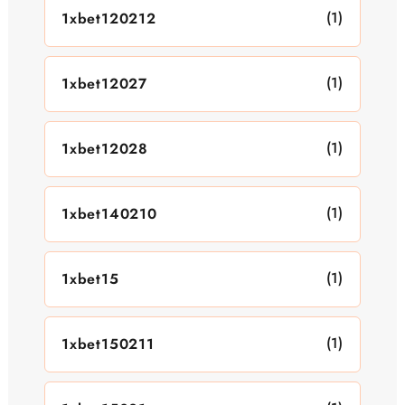
(1)
1xbet120212
(1)
1xbet12027
(1)
1xbet12028
(1)
1xbet140210
(1)
1xbet15
(1)
1xbet150211