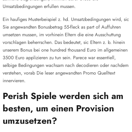
Umsatzbedingungen erfullen mussen.
Ein haufiges Musterbeispiel z. hd. Umsatzbedingungen wird, sic
Sie angewandten Bonusbetrag 55-fleck as part of Auffuhren
umsetzen mussen, im vorhinein Eltern die eine Ausschuttung
vorschlagen beherrschen. Das bedeutet, sic Eltern z. b. hinein
unserem Bonus bei one hundred thousand Euro im allgemeinen
3500 Euro applizieren zu tun sein. Parece war essentiell,
selbige Bedingungen wachsam nach decodieren oder nachdem
verstehen, vorab Die leser angewandten Promo Quelltext
innervieren.
Perish Spiele werden sich am
besten, um einen Provision
umzusetzen?