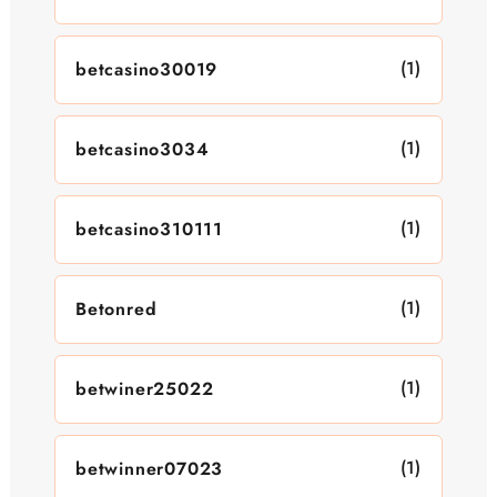
(1)
betcasino30019
(1)
betcasino3034
(1)
betcasino310111
(1)
Betonred
(1)
betwiner25022
(1)
betwinner07023