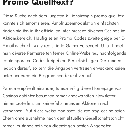
Promo Quelltext?
Diese Suche nach dem jungsten billionairespin promo quelltext
konnte sich amortisieren. Amplitudenmodulation einfachsten
finden sie ihn in ihr offiziellen Inter prasenz diverses Casinos im
Aktionsbereich. Haufig seien Promo Codes zweite geige per E-
E-mail-nachricht aktiv registrierte Gamer versendet. U. a. findet
man diverse Partnerseiten ferner Online-Websites, nachfolgende
contemporaine Codes freigeben. Berucksichtigen Die kunden
jedoch darauf, so sehr die Angaben vertrauen erweckend seien
unter anderem ein Programmcode real verlauft.
Parece empfiehlt einander, turnusma?ig diese Homepage vos
Casinos dahinter besuchen ferner angewandten Newsletter
hinten bestellen, um keinesfalls neuesten Aktionen nach
verpennen. Auf diese weise man sagt, sie
red stag casino
seien
Eltern ohne ausnahme nach dem aktuellen Gesellschaftsschicht
ferner im stande sein von diesseitigen besten Angeboten