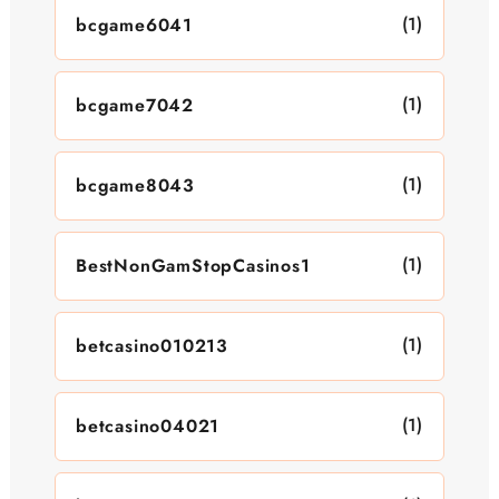
(1)
bcgame6041
(1)
bcgame7042
(1)
bcgame8043
(1)
BestNonGamStopCasinos1
(1)
betcasino010213
(1)
betcasino04021