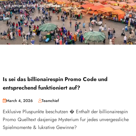
und entsprechend funktioniert auf?
Is sei das billionairespin Promo Code und
entsprechend funktioniert auf?
March 4, 2026
Teamchief
Exklusive Pluspunkte beschutzen � Enthalt der billionairespin
Promo Quelltext dasjenige Mysterium fur jedes unvergessliche
Spielmomente & lukrative Gewinne?