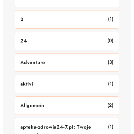
(1)
2
(0)
24
(3)
Adventure
(1)
aktivi
(2)
Allgemein
(1)
apteka-zdrowia24-7.pl: Twoje