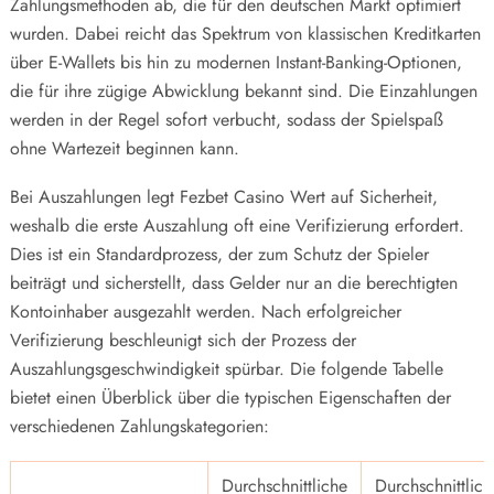
Zahlungsmethoden ab, die für den deutschen Markt optimiert
wurden. Dabei reicht das Spektrum von klassischen Kreditkarten
über E-Wallets bis hin zu modernen Instant-Banking-Optionen,
die für ihre zügige Abwicklung bekannt sind. Die Einzahlungen
werden in der Regel sofort verbucht, sodass der Spielspaß
ohne Wartezeit beginnen kann.
Bei Auszahlungen legt Fezbet Casino Wert auf Sicherheit,
weshalb die erste Auszahlung oft eine Verifizierung erfordert.
Dies ist ein Standardprozess, der zum Schutz der Spieler
beiträgt und sicherstellt, dass Gelder nur an die berechtigten
Kontoinhaber ausgezahlt werden. Nach erfolgreicher
Verifizierung beschleunigt sich der Prozess der
Auszahlungsgeschwindigkeit spürbar. Die folgende Tabelle
bietet einen Überblick über die typischen Eigenschaften der
verschiedenen Zahlungskategorien:
Durchschnittliche
Durchschnittlich