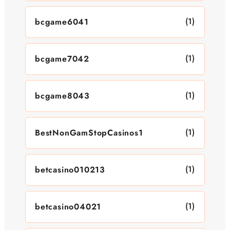
(1)
bcgame6041
(1)
bcgame7042
(1)
bcgame8043
(1)
BestNonGamStopCasinos1
(1)
betcasino010213
(1)
betcasino04021