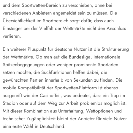
und dem Sportwetten-Bereich zu verschieben, ohne bei
verschiedenen Anbietern angemeldet sein zu müssen. Die
Übersichtlichkeit im Sportbereich sorgt dafür, dass auch
Einsteiger bei der Vielfalt der Wettmärkte nicht den Anschluss
verlieren.
Ein weiterer Pluspunkt für deutsche Nutzer ist die Strukturierung
der Wettmärkte. Ob man auf die Bundesliga, internationale
Spitzenbegegnungen oder weniger prominente Sportarten
setzen möchte, die Suchfunktionen helfen dabei, die
gewünschten Partien innerhalb von Sekunden zu finden. Die
mobile Kompatibilität der Sportwetten-Plattform ist ebenso
ausgereift wie der Casino-Teil, was bedeutet, dass ein Tipp im
Stadion oder auf dem Weg zur Arbeit problemlos möglich ist.
Mit dieser Kombination aus Unterhaltung, Wettoptionen und
technischer Zugänglichkeit bleibt der Anbieter für viele Nutzer
eine erste Wahl in Deutschland.