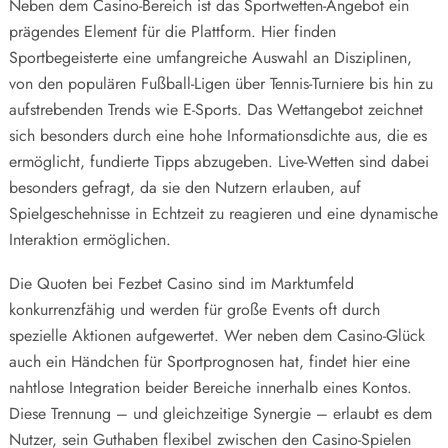
Neben dem Casino-Bereich ist das Sportwetten-Angebot ein
prägendes Element für die Plattform. Hier finden
Sportbegeisterte eine umfangreiche Auswahl an Disziplinen,
von den populären Fußball-Ligen über Tennis-Turniere bis hin zu
aufstrebenden Trends wie E-Sports. Das Wettangebot zeichnet
sich besonders durch eine hohe Informationsdichte aus, die es
ermöglicht, fundierte Tipps abzugeben. Live-Wetten sind dabei
besonders gefragt, da sie den Nutzern erlauben, auf
Spielgeschehnisse in Echtzeit zu reagieren und eine dynamische
Interaktion ermöglichen.
Die Quoten bei Fezbet Casino sind im Marktumfeld
konkurrenzfähig und werden für große Events oft durch
spezielle Aktionen aufgewertet. Wer neben dem Casino-Glück
auch ein Händchen für Sportprognosen hat, findet hier eine
nahtlose Integration beider Bereiche innerhalb eines Kontos.
Diese Trennung – und gleichzeitige Synergie – erlaubt es dem
Nutzer, sein Guthaben flexibel zwischen den Casino-Spielen