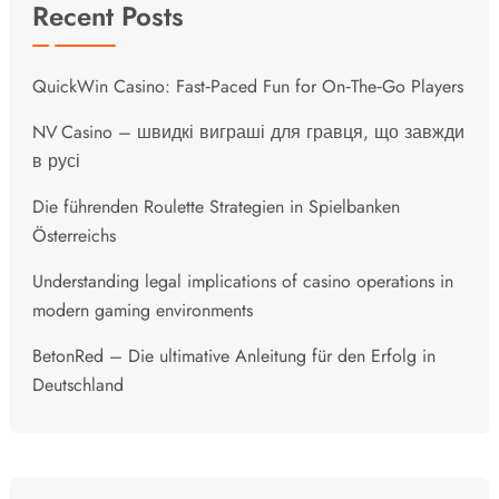
Recent Posts
QuickWin Casino: Fast‑Paced Fun for On‑The‑Go Players
NV Casino – швидкі виграші для гравця, що завжди
в русі
Die führenden Roulette Strategien in Spielbanken
Österreichs
Understanding legal implications of casino operations in
modern gaming environments
BetonRed – Die ultimative Anleitung für den Erfolg in
Deutschland