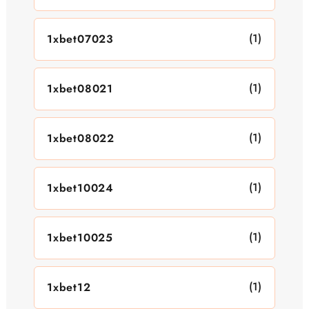
(1)
1xbet07023
(1)
1xbet08021
(1)
1xbet08022
(1)
1xbet10024
(1)
1xbet10025
(1)
1xbet12