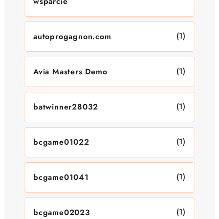
wsparcie
(1)
autoprogagnon.com
(1)
Avia Masters Demo
(1)
batwinner28032
(1)
bcgame01022
(1)
bcgame01041
(1)
bcgame02023