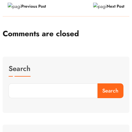
Previous Post
Next Post
Comments are closed
Search
Search