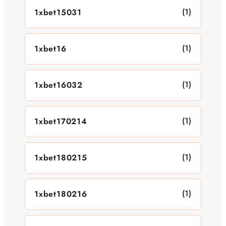
(1)
1xbet15031
(1)
1xbet16
(1)
1xbet16032
(1)
1xbet170214
(1)
1xbet180215
(1)
1xbet180216