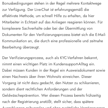
Bonusbedingungen stehen in der Regel mehrere Kontaktwege
zur Verfügung. Der Live-Chat ist erfahrungsgemäß die
effektivste Methode, um schnell Hilfe zu erhalten, da hier
Mitarbeiter in Echtzeit auf das Anliegen reagieren können. Für
komplexere Sachverhalte oder bei der Übermittlung von
Dokumenten für den Verifizierungsprozess bietet sich die E-Mail-
Kommunikation an, die durch eine professionelle und zeitnahe
Bearbeitung überzeugt.
Der Verifizierungsprozess, auch als KYC-Verfahren bekannt,
nimmt einen wichtigen Platz im Kundensupport-Alltag ein.
Dabei müssen Kunden in der Regel ein Ausweisdokument sowie
einen Nachweis über ihren Wohnsitz einreichen. Dieser
Vorgang ist nicht dazu gedacht, den Nutzer zu schikanieren,
sondern dient rechtlichen Anforderungen und der
Geldwäscheprävention. Wer diesen Prozess bereits frühzeitig
nach der Registrierung anstößt, stellt sicher, dass spätere
Auszahlungen reibungslos und ohne zusätzliche Verzögerungen