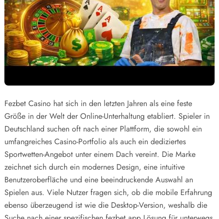
Fezbet Casino hat sich in den letzten Jahren als eine feste
Größe in der Welt der Online-Unterhaltung etabliert. Spieler in
Deutschland suchen oft nach einer Plattform, die sowohl ein
umfangreiches Casino-Portfolio als auch ein dediziertes
Sportwetten-Angebot unter einem Dach vereint. Die Marke
zeichnet sich durch ein modernes Design, eine intuitive
Benutzeroberfläche und eine beeindruckende Auswahl an
Spielen aus. Viele Nutzer fragen sich, ob die mobile Erfahrung
ebenso überzeugend ist wie die Desktop-Version, weshalb die
Suche nach einer spezifischen fezbet app Lösung für unterwegs