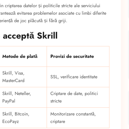
n criptarea datelor și politicile stricte ale serviciului
 garantează evitarea problemelor asociate cu limbi diferite
riență de joc plăcută și fără griji.
 acceptă Skrill
Metode de plată
Provizi de securitate
Skrill, Visa,
SSL, verificare identitate
MasterCard
Skrill, Neteller,
Criptare de date, politici
PayPal
stricte
Skrill, Bitcoin,
Monitorizare constantă,
EcoPayz
criptare