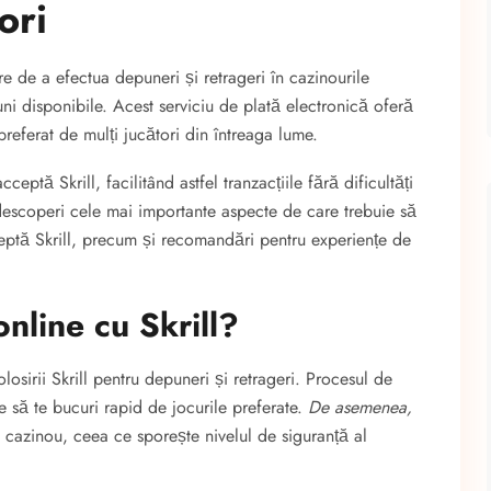
ori
re de a efectua depuneri și retrageri în cazinourile
uni disponibile. Acest serviciu de plată electronică oferă
preferat de mulți jucători din întreaga lume.
eptă Skrill, facilitând astfel tranzacțiile fără dificultăți
i descoperi cele mai importante aspecte de care trebuie să
ceptă Skrill, precum și recomandări pentru experiențe de
online cu Skrill?
losirii Skrill pentru depuneri și retrageri. Procesul de
te să te bucuri rapid de jocurile preferate.
De asemenea,
 cazinou, ceea ce sporește nivelul de siguranță al