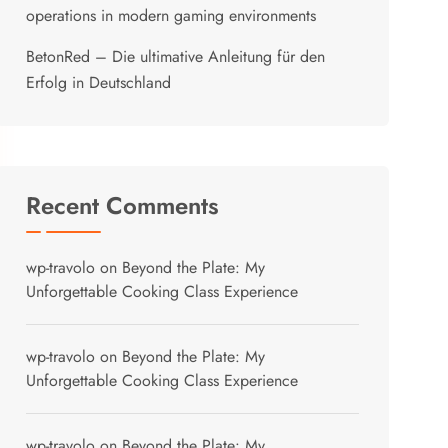
operations in modern gaming environments
BetonRed – Die ultimative Anleitung für den
Erfolg in Deutschland
Recent Comments
wp-travolo
on
Beyond the Plate: My
Unforgettable Cooking Class Experience
wp-travolo
on
Beyond the Plate: My
Unforgettable Cooking Class Experience
wp-travolo
on
Beyond the Plate: My