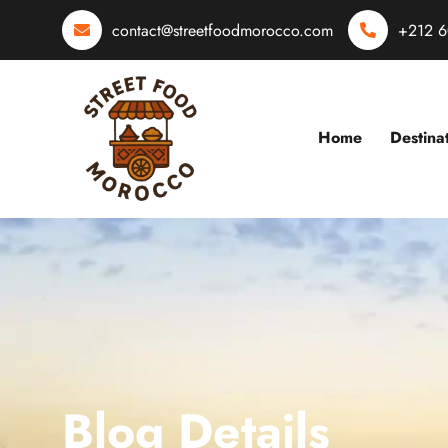
contact@streetfoodmorocco.com
+212 6
Home
Destina
Blog Details