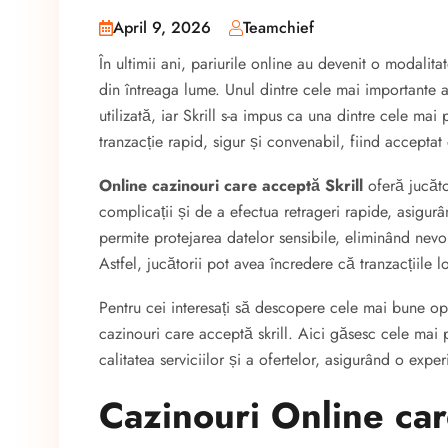
April 9, 2026
Teamchief
În ultimii ani, pariurile online au devenit o modalit
din întreaga lume. Unul dintre cele mai importante 
utilizată, iar Skrill s-a impus ca una dintre cele mai
tranzacție rapid, sigur și convenabil, fiind accepta
Online cazinouri care acceptă Skrill
oferă jucător
complicații și de a efectua retrageri rapide, asigurân
permite protejarea datelor sensibile, eliminând nevo
Astfel, jucătorii pot avea încredere că tranzacțiile lo
Pentru cei interesați să descopere cele mai bune op
cazinouri care acceptă skrill
. Aici găsesc cele mai 
calitatea serviciilor și a ofertelor, asigurând o exper
Cazinouri Online car