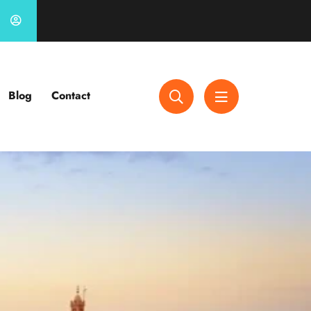
Blog
Contact