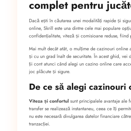
complet pentru jucăt
Dacă ești în căutarea unei modalități rapide și sigu
online, Skrill este una dintre cele mai populare opți
confidențialitate, viteză și comisioane reduse, fiind 
Mai mult decât atât, o mulțime de cazinouri online acc
și cu un grad înalt de securitate. În acest ghid, ve
ții cont atunci când alegi un cazino online care ac
joc plăcute și sigure.
De ce să alegi cazinouri 
Viteza și confortul
sunt principalele avantaje ale fo
transfer se realizează instantaneu, ceea ce îți permi
nu este necesară divulgarea datelor financiare către
tranzacției.