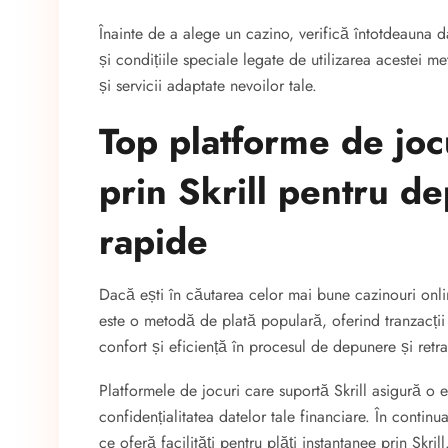
Înainte de a alege un cazino, verifică întotdeauna d
și condițiile speciale legate de utilizarea acestei m
și servicii adaptate nevoilor tale.
Top platforme de jocu
prin Skrill pentru de
rapide
Dacă ești în căutarea celor mai bune cazinouri online 
este o metodă de plată populară, oferind tranzacții 
confort și eficiență în procesul de depunere și retr
Platformele de jocuri care suportă Skrill asigură o ex
confidențialitatea datelor tale financiare. În conti
ce oferă facilități pentru plăți instantanee prin Skrill