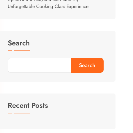
Unforgettable Cooking Class Experience
Search
Search
Recent Posts