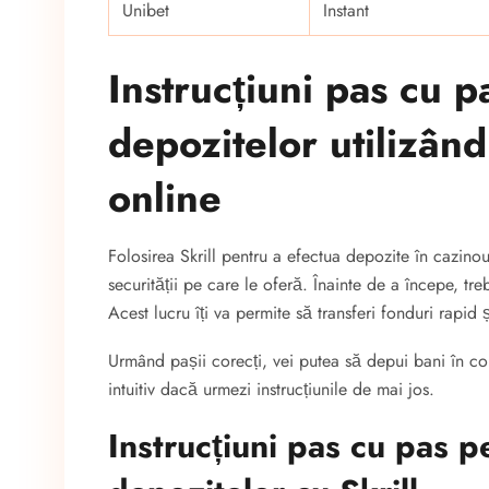
Unibet
Instant
Instrucțiuni pas cu 
depozitelor utilizând
online
Folosirea Skrill pentru a efectua depozite în cazinou
securității pe care le oferă. Înainte de a începe, treb
Acest lucru îți va permite să transferi fonduri rapid
Urmând pașii corecți, vei putea să depui bani în con
intuitiv dacă urmezi instrucțiunile de mai jos.
Instrucțiuni pas cu pas p