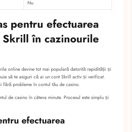
Nu
pas pentru efectuarea
 Skrill în cazinourile
rile online devine tot mai populară datorită rapidității și
uie să te asiguri că ai un cont Skrill activ și verificat.
 și fără probleme în contul tău de casino.
tul de casino în câteva minute. Procesul este simplu și
entru efectuarea