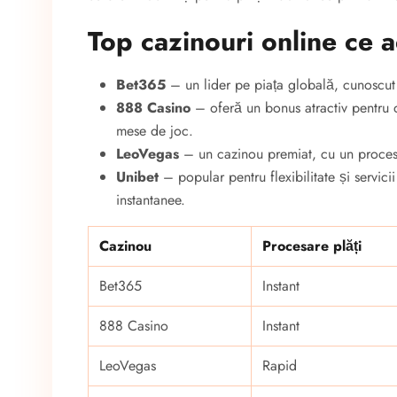
Top cazinouri online ce a
Bet365
– un lider pe piața globală, cunoscut p
888 Casino
– oferă un bonus atractiv pentru de
mese de joc.
LeoVegas
– un cazinou premiat, cu un proces r
Unibet
– popular pentru flexibilitate și servici
instantanee.
Cazinou
Procesare plăți
Bet365
Instant
888 Casino
Instant
LeoVegas
Rapid