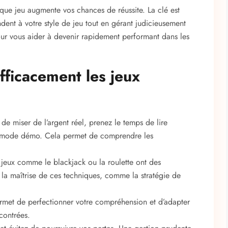
haque jeu augmente vos chances de réussite. La clé est
dent à votre style de jeu tout en gérant judicieusement
pour vous aider à devenir rapidement performant dans les
fficacement les jeux
de miser de l’argent réel, prenez le temps de lire
 en mode démo. Cela permet de comprendre les
 jeux comme le blackjack ou la roulette ont des
 la maîtrise de ces techniques, comme la stratégie de
rmet de perfectionner votre compréhension et d’adapter
ncontrées.