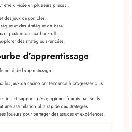
 être divisée en plusieurs phases :
et des jeux disponibles.
gles et des stratégies de base.
s et gestion de leur bankroll.
explorer des stratégies avancées.
courbe d’apprentissage
ficacité de l’apprentissage :
ec les jeux de casino ont tendance à progresser plus
oriels et supports pédagogiques fournis par Betify.
 une assimilation plus rapide des stratégies.
tres joueurs pour partager des astuces et expériences.