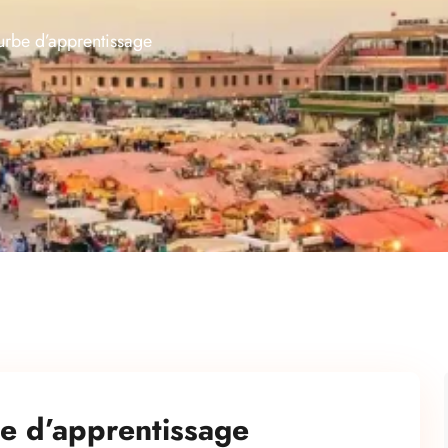
ourbe d’apprentissage
be d’apprentissage