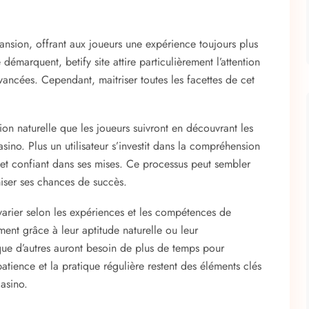
nsion, offrant aux joueurs une expérience toujours plus
se démarquent,
betify site
attire particulièrement l’attention
 avancées. Cependant, maitriser toutes les facettes de cet
on naturelle que les joueurs suivront en découvrant les
casino. Plus un utilisateur s’investit dans la compréhension
t et confiant dans ses mises. Ce processus peut sembler
miser ses chances de succès.
varier selon les expériences et les compétences de
ent grâce à leur aptitude naturelle ou leur
que d’autres auront besoin de plus de temps pour
a patience et la pratique régulière restent des éléments clés
asino.